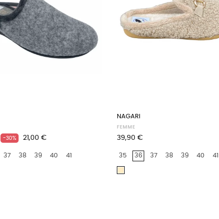
NAGARI
FEMME
Prix
Prix
21,00 €
39,90 €
-30%
37
38
39
40
41
35
36
37
38
39
40
41
Beige