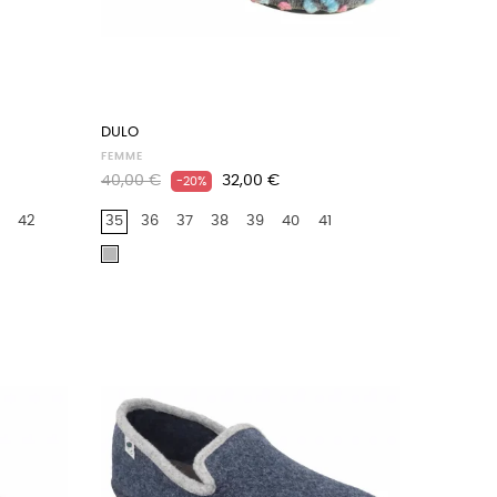
DULO
FEMME
Prix
Prix
40,00 €
32,00 €
-20%
habituel
42
35
36
37
38
39
40
41
Gris