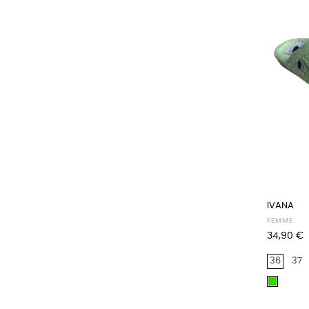
IVANA
FEMME
Prix
34,90 €
36
37
vert