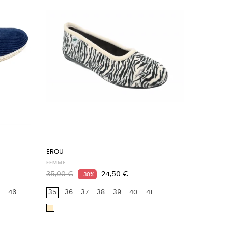
EROU
FEMME
Prix
Prix
35,00 €
24,50 €
-30%
habituel
46
35
36
37
38
39
40
41
Beige