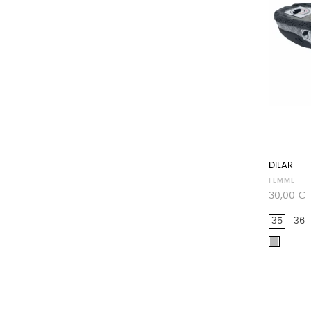
DILAR
FEMME
Prix
30,00 €
habituel
35
36
Gris