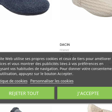
DACIN
FEMME
Prix
35,00 €
ite Web utilise ses propres cookies et ceux de tiers pour améliorer
ices et vous montrer des publicités liées à vos préférences en
41
42
43
44
45
35
36
37
38
39
40
41
ysant vos habitudes de navigation. Pour donner votre consenteme
Beige
utilisation, appuyez sur le bouton Accepter.
tique de cookies
Personnaliser les cookies
REJETER TOUT
J'ACCEPTE