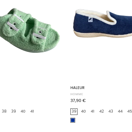
HALEUR
HOMME
Prix
37,90 €
38
39
40
41
39
40
41
42
43
44
45
Marine