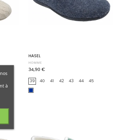
HASEL
HOMME
Prix
34,90 €
 nos
39
40
41
42
43
44
45
nt à
Marine