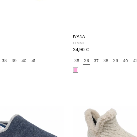
IVANA
FEMME
Prix
34,90 €
38
39
40
41
35
36
37
38
39
40
41
rose