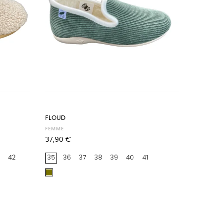
FLOUD
FEMME
Prix
37,90 €
42
35
36
37
38
39
40
41
kaki