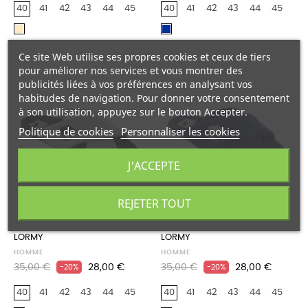
40
41
42
43
44
45
40
41
42
43
44
45
Beige
Marine
Ce site Web utilise ses propres cookies et ceux de tiers
pour améliorer nos services et vous montrer des
publicités liées à vos préférences en analysant vos
habitudes de navigation. Pour donner votre consentement
à son utilisation, appuyez sur le bouton Accepter.
Politique de cookies
Personnaliser les cookies
J'ACCEPTE
REJETER TOUT


LORMY
LORMY
HOMME
HOMME
Prix
Prix
Prix
Prix
35,00 €
28,00 €
35,00 €
28,00 €
-20%
-20%
habituel
habituel
40
41
42
43
44
45
40
41
42
43
44
45