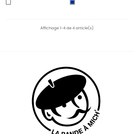
blanc
Marine
Affichage 1-4 de 4 article(s)