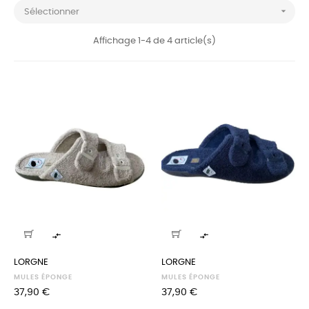

Sélectionner
Affichage 1-4 de 4 article(s)


LORGNE
LORGNE
MULES ÉPONGE
MULES ÉPONGE
Prix
Prix
37,90 €
37,90 €