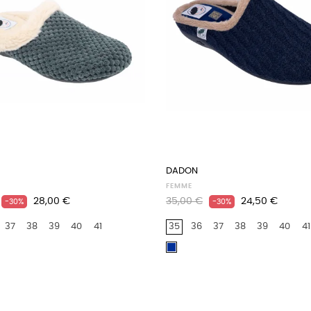
DADON
FEMME
Prix
Prix
Prix
28,00 €
35,00 €
24,50 €
-30%
-30%
habituel
37
38
39
40
41
35
36
37
38
39
40
41
Marine