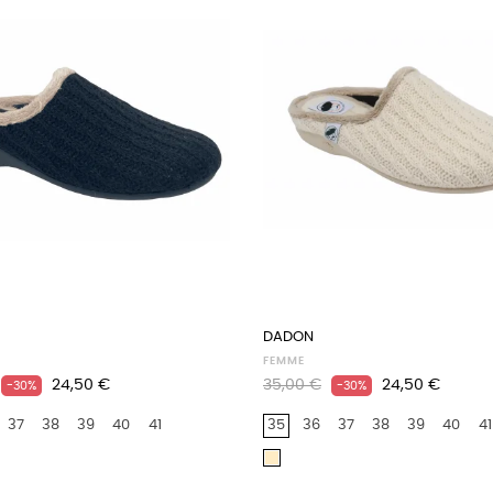
DADON
FEMME
Prix
Prix
Prix
24,50 €
35,00 €
24,50 €
-30%
-30%
habituel
37
38
39
40
41
35
36
37
38
39
40
41
Beige