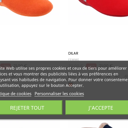
DILAR
FEMME
Prix
Prix
Prix
21,00 €
30,00 €
21,00 €
-30%
-30%
ite Web utilise ses propres cookies et ceux de tiers pour améliorer
habituel
ices et vous montrer des publicités liées à vos préférences en
37
38
39
40
41
35
36
37
38
39
40
41
ysant vos habitudes de navigation. Pour donner votre consenteme
utilisation, appuyez sur le bouton Accepter.
e
Rouge
tique de cookies
Personnaliser les cookies
REJETER TOUT
J'ACCEPTE