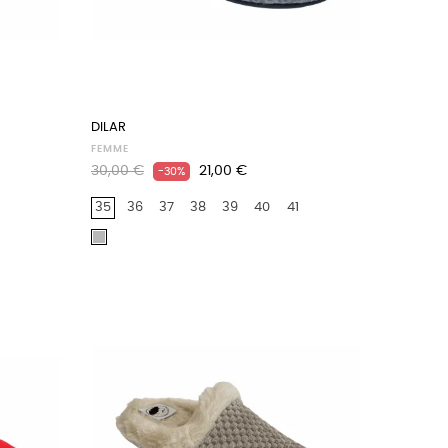
DILAR
FEMME
Prix
Prix
30,00 €
21,00 €
-30%
habituel
35
36
37
38
39
40
41
Gris