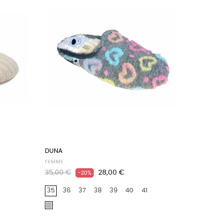
DUNA
FEMME
Prix
Prix
35,00 €
28,00 €
-20%
habituel
35
36
37
38
39
40
41
Gris