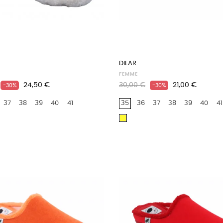
DILAR
FEMME
Prix
Prix
Prix
24,50 €
30,00 €
21,00 €
-30%
-30%
habituel
37
38
39
40
41
35
36
37
38
39
40
41
Jaune