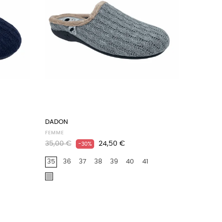
DADON
FEMME
Prix
Prix
35,00 €
24,50 €
-30%
habituel
35
36
37
38
39
40
41
Gris