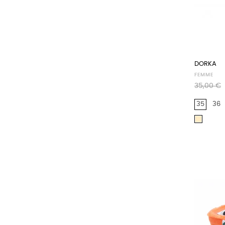
DORKA
FEMME
Prix
35,00 €
habituel
35
36
Beige