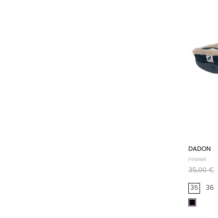
DADON
FEMME
Prix
35,00 €
habituel
35
36
Noir