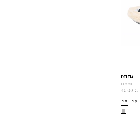
DELFIA
FEMME
Prix
40,00 €
habituel
35
36
Gris