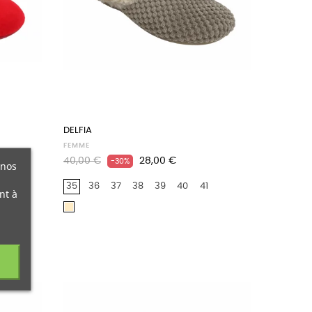
DELFIA
FEMME
Prix
Prix
40,00 €
28,00 €
-30%
 nos
habituel
35
36
37
38
39
40
41
nt à
Beige