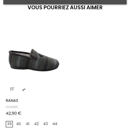
VOUS POURRIEZ AUSSI AIMER

RANAS
HOMME
Prix
42,90 €
39
40
41
42
43
44