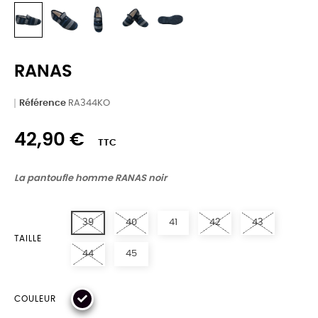
RANAS
Référence
RA344KO
42,90 €
TTC
La pantoufle homme RANAS noir
39
40
41
42
43
TAILLE
44
45
COULEUR