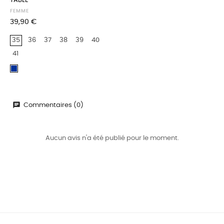
TABLE
FEMME
Prix
39,90 €
35
36
37
38
39
40
41
Marine
Commentaires (0)
Aucun avis n'a été publié pour le moment.