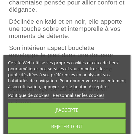
charentaise pensée pour allier confort et
élégance.
Déclinée en kaki et en noir, elle apporte
une touche sobre et intemporelle à vos
moments de détente.
Son intérieur aspect bouclette
enveloppe le pied dans une douceur
agréable, ce chausson est parfait pour
Ce site Web utilise ses propres cookies et ceux de tiers
pour améliorer nos services et vous montrer des
rester bien au chaud tout au long de
publicités liées à vos préférences en analysant vos
l’hiver.
habitudes de navigation. Pour donner votre consentement
à son utilisation, appuyez sur le bouton Accepter.
Son petit logo de La Bande à Mich’
Politique de cookies
Personnaliser les cookies
ajoute une signature discrète et
soignée.
J'ACCEPTE
REJETER TOUT