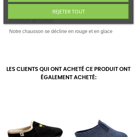
Il se présente avec une tige en feutre, il est à la fois
REJETER TOUT
léger et souple, ce chausson vous assurera un
maximum de confort.
Notre chausson se décline en rouge et en glace
LES CLIENTS QUI ONT ACHETÉ CE PRODUIT ONT
ÉGALEMENT ACHETÉ: