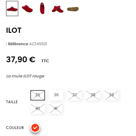
ILOT
Référence
AZ345621
37,90 €
TTC
La mule ILOT rouge
35
36
37
38
39
TAILLE
40
41
COULEUR