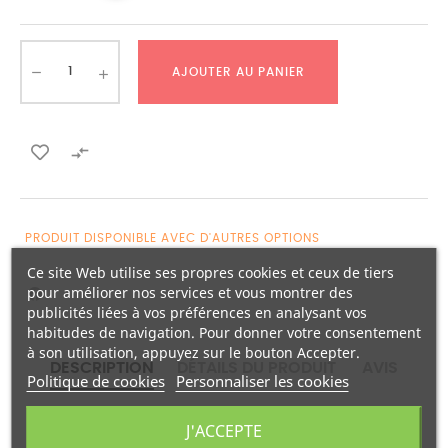
AJOUTER AU PANIER

PRODUIT DISPONIBLE AVEC D'AUTRES OPTIONS
Ce site Web utilise ses propres cookies et ceux de tiers
pour améliorer nos services et vous montrer des
publicités liées à vos préférences en analysant vos
habitudes de navigation. Pour donner votre consentement
à son utilisation, appuyez sur le bouton Accepter.
DESCRIPTION
DÉTAILS DU PRODUIT
AVIS
Politique de cookies
Personnaliser les cookies
J'ACCEPTE
Le sabot ILOT est un chausson de type mule de La
Bande à Mich’.