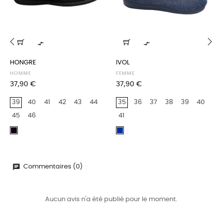


‹
›
HONGRE
IVOL
HOMME
FEMME
Prix
Prix
37,90 €
37,90 €
39
40
41
42
43
44
35
36
37
38
39
40
45
46
41
Noir
Marine
Commentaires (0)
Aucun avis n'a été publié pour le moment.